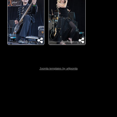
Joomla templates by a4joomla