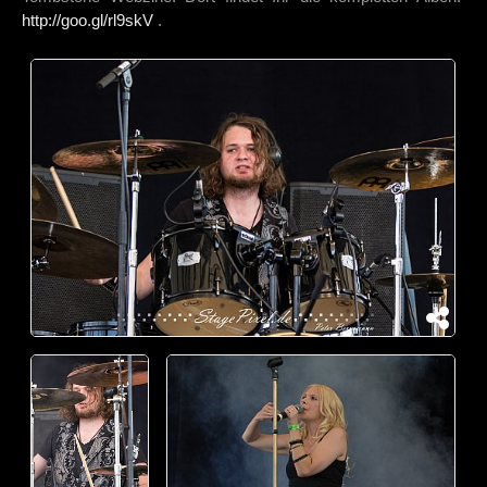
http://goo.gl/rl9skV
.