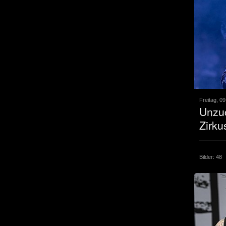
Freitag, 09
Unzuc
Zirku
Bilder: 48