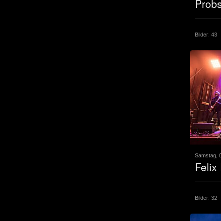
Probs
Bilder: 43
Samstag, 
Felix
Bilder: 32