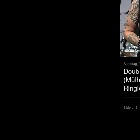
Samstag, 0
Doub
(Mülh
Ring
Bilder: 46