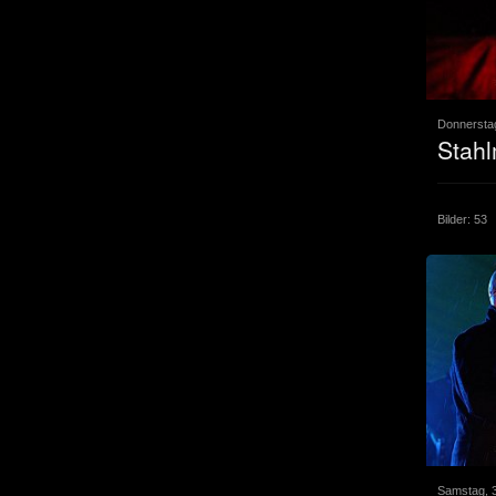
Donnerstag
Stah
Bilder: 53
Samstag, 3