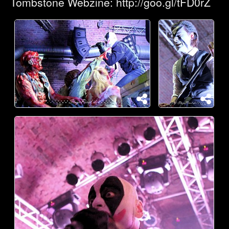
Tombstone Webzine: http://goo.gl/tFD0rZ