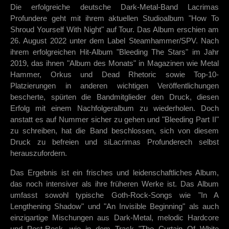
Die erfolgreiche deutsche Dark-Metal-Band Lacrimas
Profundere geht mit ihrem aktuellen Studioalbum "How To
Shroud Yourself With Night" auf Tour. Das Album erschien am
26. August 2022 unter dem Label Steamhammer/SPV. Nach
ihrem erfolgreichen Hit-Album "Bleeding The Stars" im Jahr
2019, das ihnen "Album des Monats" in Magazinen wie Metal
Hammer, Orkus und Dead Rhetoric sowie Top-10-
Platzierungen in anderen wichtigen Veröffentlichungen
bescherte, spürten die Bandmitglieder den Druck, diesen
Erfolg mit einem Nachfolgeralbum zu wiederholen. Doch
anstatt es auf Nummer sicher zu gehen und "Bleeding Part II"
zu schreiben, hat die Band beschlossen, sich von diesem
Druck zu befreien und siLacrimas Profunderech selbst
herauszufordern.
Das Ergebnis ist ein frisches und leidenschaftliches Album,
das noch intensiver als ihre früheren Werke ist. Das Album
umfasst sowohl typische Goth-Rock-Songs wie "In A
Lengthening Shadow" und "An Invisible Beginning" als auch
einzigartige Mischungen aus Dark-Metal, melodic Hardcore
und Post-Rock, wie in dem Track "The Curtain Of White