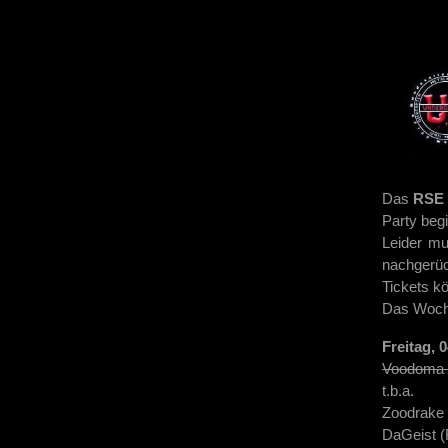
Das
RSE 
Party beg
Leider mu
nachgerüc
Tickets kö
Das Wochen
Freitag, 
Voodoma 
t.b.a.
Zoodrake
DaGeist (