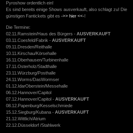
Pyroshow ordentlich ein!
Es sind bereits einige Shows ausverkauft, also schlagt zu! Die
günstigen Fantickets gibt es
->> hier <<-
!
Die Termine:
02.11.Ramstein/Haus des Bürgers -
AUSVERKAUFT
03.11.Coesfeld/Fabrik -
AUSVERKAUFT
09.11.Dresden/Reithalle
10.11.Kirschau/Körsehalle
16.11.Oberhausen/Turbinenhalle
17.11.Osterholz/Stadthalle
23.11.Würzburg/Posthalle
24.11.Worms/DasWormser
01.12.IdarOberstein/Messehalle
06.12.Hannover/Capitol
07.12.Hannover/Capitol -
AUSVERKAUFT
08.12.Papenburg/Kesselschmiede
15.12.Siegburg/Kubana -
AUSVERKAUFT
21.12.Wittlich/Atrium
22.12.Düsseldorf /Stahlwerk