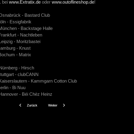
. bei
www.Extratix.de
oder
www.outoflineshop.de
!
: Osnabrück - Bastard Club
öln - Essigfabrik
 München - Backstage Halle
Frankfurt - Nachtleben
Leipzig - Moritzbastei
 Hamburg - Knust
 Bochum - Matrix
Nürnberg - Hirsch
Stuttgart - clubCANN
 Kaiserslautern - Kammgarn Cotton Club
erlin - Bi Nuu
 Hannover - Béi Chèz Heinz
Vorheriger Beitrag: The Beauty of Gemina: MINOR SUN
Nächster Beitrag: Feuertal Festival 2016
Zurück
Weiter