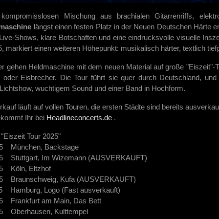
 kompromisslosen Mischung aus brachialen Gitarrenriffs, elekt
maschine
längst einen festen Platz in der Neuen Deutschen Härte era
 Live-Shows, klare Botschaften und eine eindrucksvolle visuelle Insze
 markiert einen weiteren Höhepunkt: musikalisch härter, textlich tief
r gehen Heldmaschine mit dem neuen Material auf große "Eiszeit"-
oder Eisbrecher. Die Tour führt sie quer durch Deutschland, und j
Lichtshow, wuchtigem Sound und einer Band in Hochform.
kauf läuft auf vollen Touren, die ersten Städte sind bereits ausverkauf
ekommt Ihr bei
Headlineconcerts.de
.
"Eiszeit Tour 2025"
25 München, Backstage
25 Stuttgart, Im Wizemann (AUSVERKAUFT)
5 Köln, Eltzhof
25 Braunschweig, Kufa (AUSVERKAUFT)
5 Hamburg, Logo (Fast ausverkauft)
5 Frankfurt am Main, Das Bett
25 Oberhausen, Kulttempel