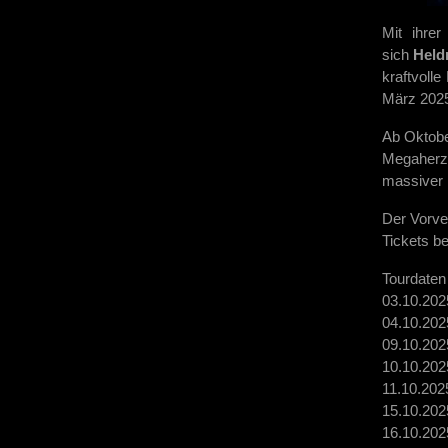
Mit ihrer
sich
Held
kraftvolle
März 2025,
Ab Oktobe
Megaherz 
massiver 
Der Vorver
Tickets b
Tourdaten 
03.10.20
04.10.20
09.10.202
10.10.20
11.10.202
15.10.202
16.10.20